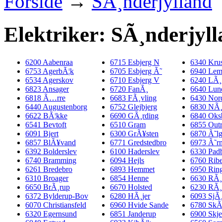
Forside
→
SÃ¸nderjylland
Elektriker: SÃ¸nderjyl
6200 Aabenraa
6715 Esbjerg N
6340 Kru
6753 AgerbÃ¦k
6705 Esbjerg Ã˜
6940 Lem
6534 Agerskov
6710 Esbjerg V
6240 LÃ¸
6823 Ansager
6720 FanÃ¸
6640 Lun
6818 Ã…rre
6683 FÃ¸vling
6430 Nor
6440 Augustenborg
6752 Glejbjerg
6830 NÃ¸
6622 BÃ¦kke
6690 GÃ¸rding
6840 Oks
6541 Bevtoft
6510 Gram
6855 Out
6091 Bjert
6300 GrÃ¥sten
6870 Ã˜l
6857 BlÃ¥vand
6771 Gredstedbro
6973 Ã˜r
6392 Bolderslev
6100 Haderslev
6330 Pad
6740 Bramming
6094 Hejls
6760 Rib
6261 Bredebro
6893 Hemmet
6950 Rin
6310 Broager
6854 Henne
6630 RÃ¸
6650 BrÃ¸rup
6670 Holsted
6230 RÃ¸
6372 Bylderup-Bov
6280 HÃ¸jer
6093 SjÃ
6070 Christiansfeld
6960 Hvide Sande
6780 SkÃ
6320 Egernsund
6851 Janderup
6900 Skje