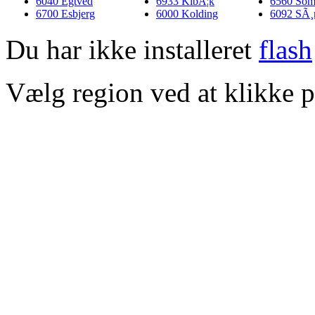
6040 Egtved
6933 KibÃ¦k
6560 Som
6700 Esbjerg
6000 Kolding
6092 SÃ¸
Du har ikke installeret
flash
Vælg region ved at klikke p