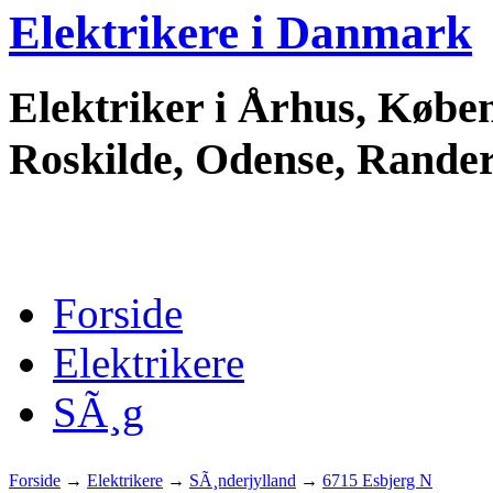
Elektrikere i Danmark
Elektriker i Århus, Køben
Roskilde, Odense, Randers
Forside
Elektrikere
SÃ¸g
Forside
→
Elektrikere
→
SÃ¸nderjylland
→
6715 Esbjerg N