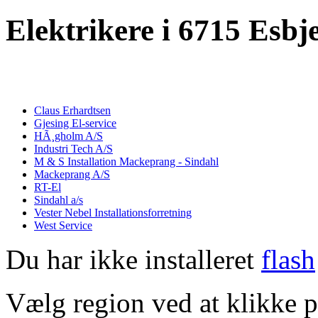
Elektrikere i 6715 Esbj
Claus Erhardtsen
Gjesing El-service
HÃ¸gholm A/S
Industri Tech A/S
M & S Installation Mackeprang - Sindahl
Mackeprang A/S
RT-El
Sindahl a/s
Vester Nebel Installationsforretning
West Service
Du har ikke installeret
flash
Vælg region ved at klikke p