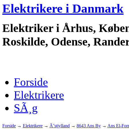
Elektrikere i Danmark
Elektriker i Århus, Køben
Roskilde, Odense, Randers
Forside
Elektrikere
SÃ¸g
Forside
→
Elektrikere
→
Ã˜stjylland
→
8643 Ans By
→
Ans El-For