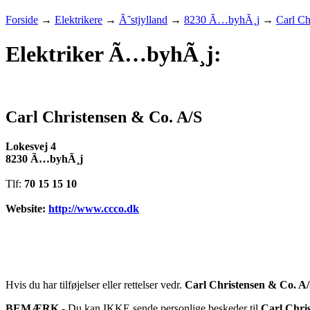
Forside
→
Elektrikere
→
Ã˜stjylland
→
8230 Ã…byhÃ¸j
→
Carl Ch
Elektriker Ã…byhÃ¸j:
Carl Christensen & Co. A/S
Lokesvej 4
8230 Ã…byhÃ¸j
Tlf:
70 15 15 10
Website:
http://www.ccco.dk
Hvis du har tilføjelser eller rettelser vedr.
Carl Christensen & Co. A
BEMÆRK
- Du kan IKKE sende personlige beskeder til
Carl Chri