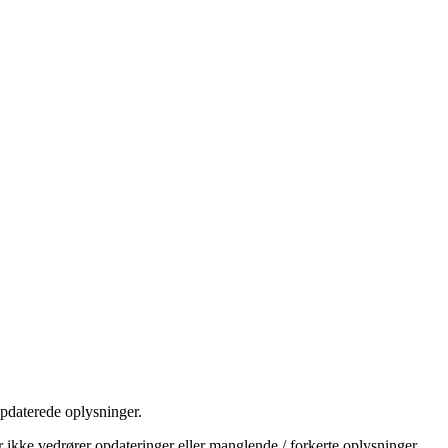
daterede oplysninger.
r ikke vedrører opdateringer eller manglende / forkerte oplysninger,