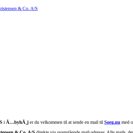
ristensen & Co. A/S
/S
i
Ã…byhÃ¸j
er du velkommen til at sende en mail til
Soeg.nu
med op
stensen & Co. A/S
direkte via ovenstående mail-adresse. Alle mails, de