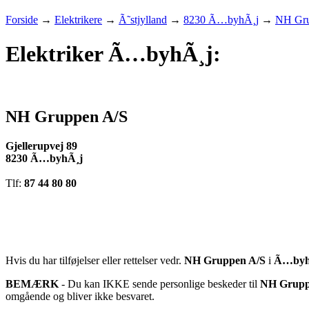
Forside
→
Elektrikere
→
Ã˜stjylland
→
8230 Ã…byhÃ¸j
→
NH Gru
Elektriker Ã…byhÃ¸j:
NH Gruppen A/S
Gjellerupvej 89
8230 Ã…byhÃ¸j
Tlf:
87 44 80 80
Hvis du har tilføjelser eller rettelser vedr.
NH Gruppen A/S
i
Ã…byh
BEMÆRK
- Du kan IKKE sende personlige beskeder til
NH Grupp
omgående og bliver ikke besvaret.