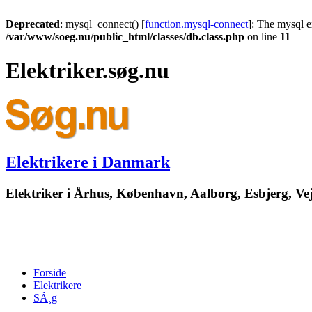
Deprecated
: mysql_connect() [
function.mysql-connect
]: The mysql e
/var/www/soeg.nu/public_html/classes/db.class.php
on line
11
Elektriker.søg.nu
Elektrikere i Danmark
Elektriker i Århus, København, Aalborg, Esbjerg, Vej
Forside
Elektrikere
SÃ¸g