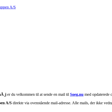
ppen A/S
Ã¸j
er du velkommen til at sende en mail til
Soeg.nu
med opdaterede o
en A/S
direkte via ovenstående mail-adresse. Alle mails, der ikke vedrø