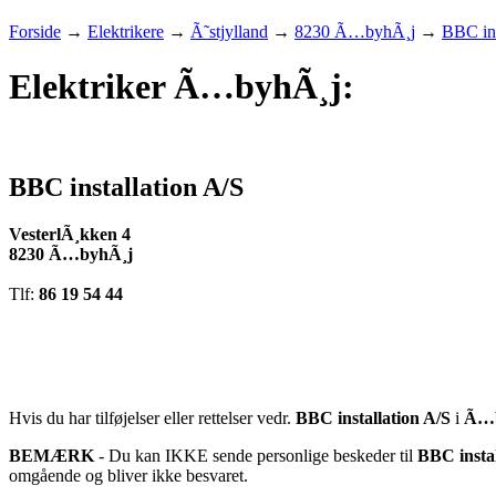
Forside
→
Elektrikere
→
Ã˜stjylland
→
8230 Ã…byhÃ¸j
→
BBC ins
Elektriker Ã…byhÃ¸j:
BBC installation A/S
VesterlÃ¸kken 4
8230 Ã…byhÃ¸j
Tlf:
86 19 54 44
Hvis du har tilføjelser eller rettelser vedr.
BBC installation A/S
i
Ã…b
BEMÆRK
- Du kan IKKE sende personlige beskeder til
BBC instal
omgående og bliver ikke besvaret.