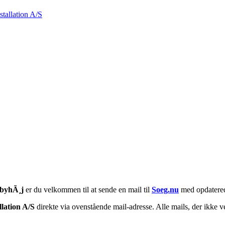
tallation A/S
yhÃ¸j
er du velkommen til at sende en mail til
Soeg.nu
med opdatered
lation A/S
direkte via ovenstående mail-adresse. Alle mails, der ikke ve