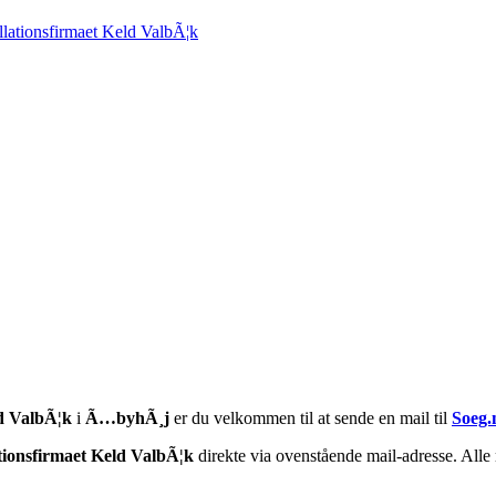
allationsfirmaet Keld ValbÃ¦k
ld ValbÃ¦k
i
Ã…byhÃ¸j
er du velkommen til at sende en mail til
Soeg.
ationsfirmaet Keld ValbÃ¦k
direkte via ovenstående mail-adresse. Alle 