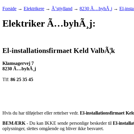
Forside
→
Elektrikere
→
Ã˜stjylland
→
8230 Ã…byhÃ¸j
→
El-inst
Elektriker Ã…byhÃ¸j:
El-installationsfirmaet Keld ValbÃ¦k
Klamsagervej 7
8230 Ã…byhÃ¸j
Tlf:
86 25 35 45
Hvis du har tilføjelser eller rettelser vedr.
El-installationsfirmaet Ke
BEMÆRK
- Du kan IKKE sende personlige beskeder til
El-install
oplysninger, slettes omgående og bliver ikke besvaret.