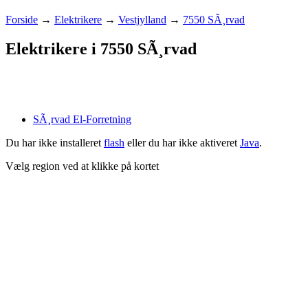
Forside
→
Elektrikere
→
Vestjylland
→
7550 SÃ¸rvad
Elektrikere i 7550 SÃ¸rvad
SÃ¸rvad El-Forretning
Du har ikke installeret
flash
eller du har ikke aktiveret
Java
.
Vælg region ved at klikke på kortet