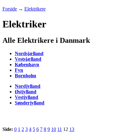
Forside
→
Elektrikere
Elektriker
Alle Elektrikere i Danmark
Nordsjælland
Vestsjælland
København
Fyn
Bornholm
Nordjylland
Østjylland
Vestjylland
Sønderjylland
Side:
0
1
2
3
4
5
6
7
8
9
10
11
12
13